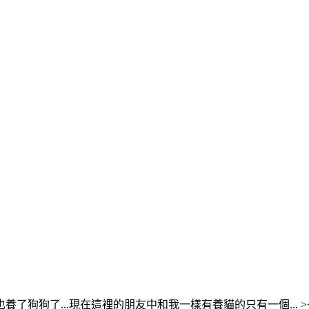
狗了...現在這裡的朋友中和我一樣有養貓的只有一個... ><~