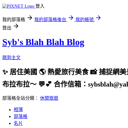
登入
我的部落格
我的部落格後台
我的帳號
登出
Syb's Blah Blah Blog
跳到主文
✨ 居住美國 🌎 熱愛旅行美食 📸 捕捉網
布拉布拉～ 💬💕 合作信箱：sybsblah@yaho
部落格全站分類：
休閒旅遊
相簿
部落格
名片