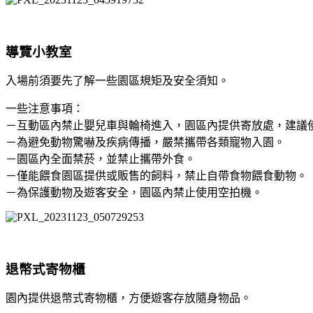
導覽小教室
入場前須要先了解一些園區規矩及安全須知。
一些注意事項：
－互動區內禁止嬰兒車與輪椅進入，園區內提供寄放處，建議
－為避免動物驚嚇及疾病傳播，嚴禁攜帶各類寵物入園。
－園區內全面禁菸，並禁止攜帶外食。
－僅能餵食園區提供或販售的飼料，禁止自帶食物餵食動物。
－為保護動物及遊客安全，園區內禁止使用空拍機。
退幣式寄物櫃
園內提供退幣式寄物櫃，方便遊客存放隨身物品。