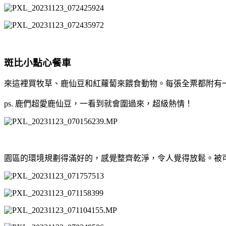
斑比小點心餐車
來這裡買牧草、鹿仙豆和紅蘿蔔來餵食動物。每張全票都附有
ps. 鹿們超愛鹿仙豆，一看到就會圍過來，超級熱情！
園區的環境規劃得滿好的，感覺整齊乾淨，令人覺得放鬆。被