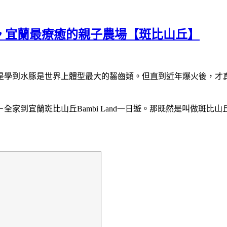
♥ 宜蘭最療癒的親子農場【斑比山丘】
是學到水豚是世界上體型最大的齧齒類。但直到近年爆火後，才
家到宜蘭斑比山丘Bambi Land一日遊。那既然是叫做斑