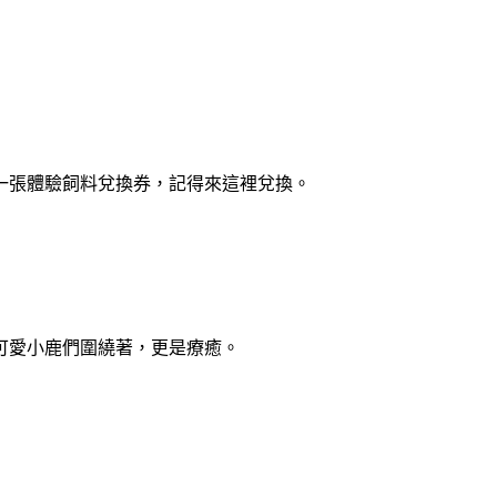
一張體驗飼料兌換券，記得來這裡兌換。
可愛小鹿們圍繞著，更是療癒。