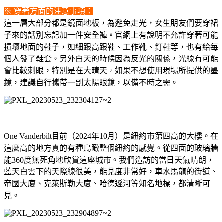
※ 穿著方面的注意事項：
這一層大部分都是鏡面地板，為避免走光，女生朋友們要穿裙
子來的話別忘記加一件安全褲。官網上有說明不允許穿著可能
損壞地面的鞋子，如細跟高跟鞋、工作靴、釘鞋等，也有給每
個人發了鞋套。另外白天的時候因為反光的關係，光線有可能
會比較刺眼，特別是在大晴天，如果不想使用現場所提供的墨
鏡，建議自行攜帶一副太陽眼鏡，以備不時之需。
One Vanderbilt目前（2024年10月）是紐約市第四高的大樓。在
這麼高的地方真的有種鳥瞰整個紐約的感覺。從四面的玻璃牆
能360度無死角地欣賞這座城市。我們造訪的當日天氣晴朗，
藍天白雲下的天際線很美，能見度非常好，車水馬龍的街道、
帝國大廈、克萊斯勒大廈、哈德遜河等知名地標，都清晰可
見。