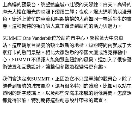
上高樓的觀景台，眺望這座城市壯觀的天際線。白天，高聳的
摩天大樓在陽光的映照下熠熠生輝；夜晚，燈火通明的浪漫景
色，街道上繁忙的車流和熙熙攘攘的人群如同一幅活生生的畫
卷。這種獨特的視角讓人真正體會到紐約的活力與魅力。
SUMMIT One Vanderbilt位於紐約市中心，緊挨著大中央車
站。這座觀景台是曼哈頓比較新的地標，短短時間內就成了大
家打卡的熱門景點。相比大家熟悉的帝國大廈或洛克菲勒中
心，SUMMIT不僅讓人能飽覽全紐約的風景，還加入了很多藝
術裝置和互動設計，讓整個參觀過程變得更有趣。
我們會決定來SUMMIT，正因為它不只是單純的觀景台。除了
能看到紐約的城市風貌，還有很多特別的體驗，比如可以站在
透明的懸空玻璃上，以及那些充滿未來感的鏡像房間，怎麼想
都覺得很酷，特別期待這些創意設計帶來的驚喜。