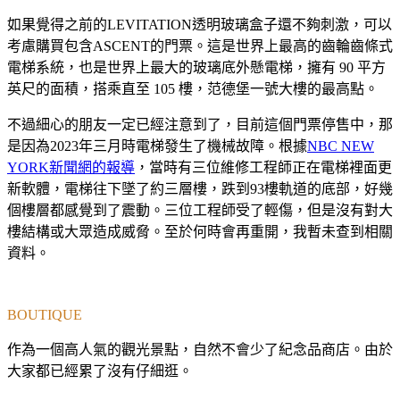
如果覺得之前的LEVITATION透明玻璃盒子還不夠刺激，可以
考慮購買包含ASCENT的門票。這是世界上最高的齒輪齒條式
電梯系統，也是世界上最大的玻璃底外懸電梯，擁有 90 平方
英尺的面積，搭乘直至 105 樓，范德堡一號大樓的最高點。
不過細心的朋友一定已經注意到了，目前這個門票停售中，那
是因為2023年三月時電梯發生了機械故障。根據
NBC NEW
YORK新聞網的報導
，當時有三位維修工程師正在電梯裡面更
新軟體，電梯往下墜了約三層樓，跌到93樓軌道的底部，好幾
個樓層都感覺到了震動。三位工程師受了輕傷，但是沒有對大
樓結構或大眾造成威脅。至於何時會再重開，我暫未查到相關
資料。
BOUTIQUE
作為一個高人氣的觀光景點，自然不會少了紀念品商店。由於
大家都已經累了沒有仔細逛。