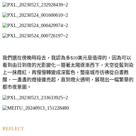
我們選在傍晚時段去，我認為多$10美元是值得的，因為可以
看到由日到夜的光影變化－隨著太陽逐漸西下，天空從藍到染
上一抹霞紅，再慢慢轉變成深藍色，整座城市彷彿從白晝甦
醒，一盞盞的燈接連亮起，直到燈火通明，展現出一幅繁華的
都市夜景圖。
REFLECT