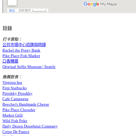
目錄
打卡景點：
公共市場中心招牌與時鐘
Rachel the Piggy Bank
Pike Place Fish Market
口香糖牆
Original Selfie Museum | Seattle
推薦飲食：
Virginia Inn
First Starbucks
Piroshky Piroshky
Cafe Campagne
Beecher's Handmade Cheese
Pike Place Chowder
Market Grill
Wild Fish Poke
Daily Dozen Doughnut Company
Crepe De France