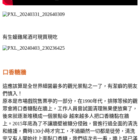
有生蠔雞尾酒可現買現吃
口香糖牆
這應該算是全世界細菌最多的觀光景點之一了，有潔癖的朋友
們慎入！
原本是市場戲院售票亭的一部分，在1990年代，排隊等候的觀
眾會將口香糖黏在牆上，工作人員曾試圖清理無果便放棄了，
後來就逐漸堆積成一個景點😆 越來越多人把口香糖黏在牆
上。2015年底為了不讓牆壁被糖分侵蝕，曾進行過全面的清洗
和維護，費時130小時才完工，不過顯然一切都是徒勞，清洗
完又有人開始往上面黏口香糖，我們這次去一看，牆上早已滿