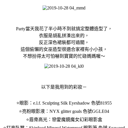
Party當天我花了半小時不到就搞定整體造型了，
衣服是胡亂拼湊出來的，
反正深色裙裝都可過關，
這個偷懶的女巫造型很適合家裡有小小孩，
不想扮得太可怕嚇到寶寶的忙碌媽媽喔～
以下是我用到的彩妝－
⭐️眼影：e.l.f. Sculpting Silk Eyeshadow 色號81955
⭐️亮粉眼影液：NYX glitter goals 色號GGLE04
⭐️眉骨高光：戀愛魔鏡魔女幻彩眼影盒
⭐️打亮臥蠶：Skinfood Mineral Waterproof 眼影筆 色號 Seaweed