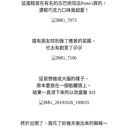
這蛋糕是在有名的古巴烘培店Porto's買的，
濃郁巧克力口味我超愛！
還有朋友特別做了應景的菜餚，
也太有創意了＠＠
這是想做成大腦的樣子，
原本要放在一個骷髏頭上，
結果一直滑下來所以改盛盤 XD
終於出現了，我花了好幾天做出來的蜘蛛～