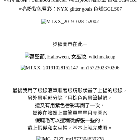
⭐️亮粉紫色唇彩：NYX glitter goals 色號GGLS07
步驟圖示在此－
最後我用了眼線液筆順著眼睛形狀畫了上揚的眼線，
另外眉毛部分除了用棕色系眉筆描過，
還又有用紫色唇彩再刷了一次，
然後在臉頰上畫簡單星星月亮圖案
假睫毛可以選稍微誇張一些的，
戴上假髮和女巫帽，基本上就完成囉。