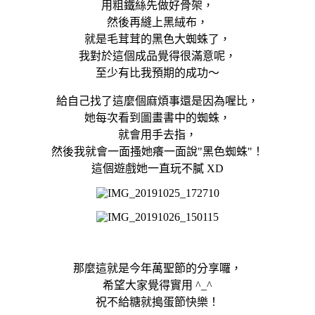
用粗鐵絲先做好骨架，
然後再縫上黑絨布，
就是毛茸茸的黑色大蜘蛛了，
我對於這個成品覺得很滿意呢，
至少有比我預期的成功～
給自己找了這麼個麻煩事還是因為喔比，
她每次看到圖畫書中的蜘蛛，
就會用手去指，
然後我就會一面搔她癢一面說"黑色蜘蛛"！
這個遊戲她一直玩不膩 XD
那麼這就是今年萬聖節的分享囉，
希望大家覺得實用 ^_^
祝不給糖就搗蛋節快樂！