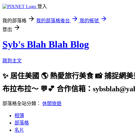
登入
我的部落格
我的部落格後台
我的帳號
登出
Syb's Blah Blah Blog
跳到主文
✨ 居住美國 🌎 熱愛旅行美食 📸 捕捉網
布拉布拉～ 💬💕 合作信箱：sybsblah@yaho
部落格全站分類：
休閒旅遊
相簿
部落格
名片