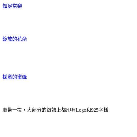
知足常樂
綻放的花朵
採蜜的蜜蜂
順帶一提，大部分的銀飾上都印有Logo和925字樣