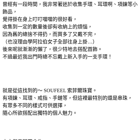
曾經有一段時間，我非常著迷於收集手環、耳環啊、項鍊等小
飾品，
覺得掛在身上叮叮噹噹的很好看，
收集到一定的數量後卻有收納上的煩惱，
因為舊的總捨不得扔，而買多了又戴不完，
（也沒理由學阿拉伯女子全部往身上掛…）
後來呢就漸漸的懶了，很少特地去搭配首飾。
不過最近我出門時總不忘戴上新入手的一支手環！
就是從這找到的～ SOUFEEL 索菲爾珠寶。
有項鍊、耳環、戒指、手鏈等，但這裡最特別的還是串珠，
有眾多不同的樣式可供選擇，
隨心所欲搭配出獨特的個人魅力。