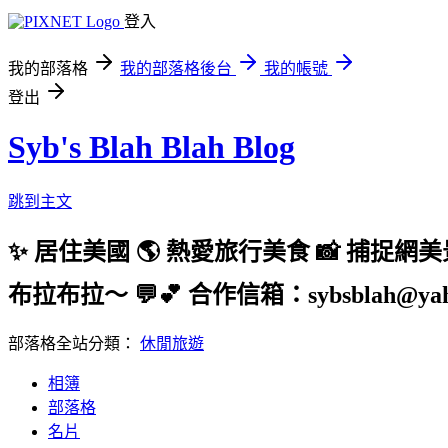
登入
我的部落格
我的部落格後台
我的帳號
登出
Syb's Blah Blah Blog
跳到主文
✨ 居住美國 🌎 熱愛旅行美食 📸 捕捉網
布拉布拉～ 💬💕 合作信箱：sybsblah@yaho
部落格全站分類：
休閒旅遊
相簿
部落格
名片