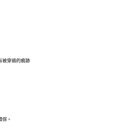
有被穿過的痕跡
環保。