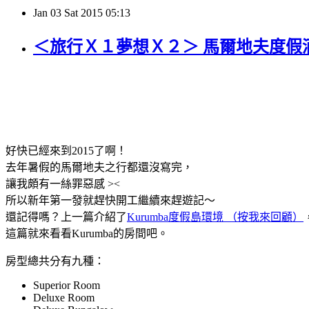
Jan
03
Sat
2015
05:13
＜旅行Ｘ１夢想Ｘ２＞ 馬爾地夫度假酒店
好快已經來到2015了啊！
去年暑假的馬爾地夫之行都還沒寫完，
讓我頗有一絲罪惡感 ><
所以新年第一發就趕快開工繼續來趕遊記～
還記得嗎？上一篇介紹了
Kurumba度假島環境 （按我來回顧）
這篇就來看看Kurumba的房間吧。
房型總共分有九種：
Superior Room
Deluxe Room