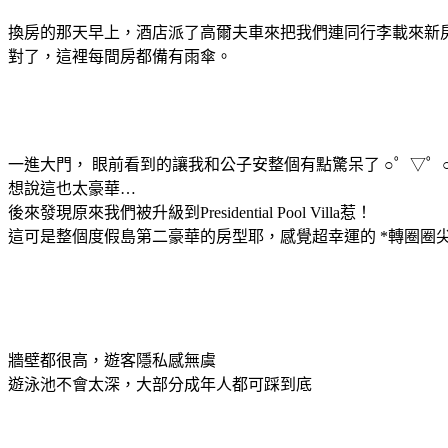
換房的那天早上，酒店派了高爾夫車來把我們連同行李載來新
對了，這裡每間房都備有雨傘。
一進大門， 眼前看到的讓我和公子安整個有點驚呆了
○゜▽゜
想說這也太豪華…
後來發現原來我們被升級到Presidential Pool Villa惹！
這可是整個度假島第二豪華的房型耶，感覺超幸運的 *轉圈圈尖
牆壁都很高，遊客隱私感無虞
遊泳池不會太深，大部分成年人都可踩到底