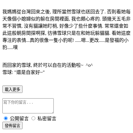
我媽媽從台灣回來之後, 理所當然雪球也送回去了. 否則看她每
天像個小媳婦似的躲在房間裡面, 我也頗心疼的. 頭幾天五毛非
常不習慣, 沒有貓讓她盯梢, 好像少了些什麼事情. 常常還會如
此這般朝房間探啊探, 彷彿雪球只是在和她玩躲貓貓. 看她這麼
專注的表情...真的很像一隻小豹呢! .....嗯...更改.....是發福的小
豹.....噗
而回家的雪球, 終於可以自在的活動啦~ ^o^
雪球: "還是自家好~"
載入更多
公開留言
私密留言
發佈留言