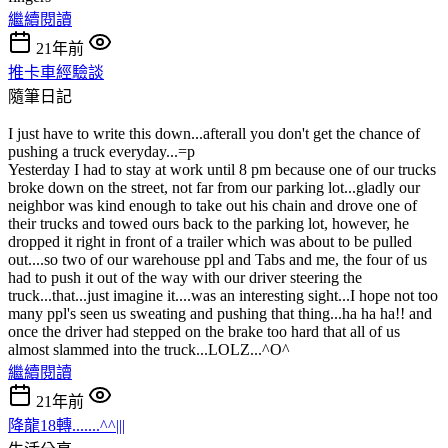
繼續閱讀
21年前
推卡車經驗談
隨筆日記
I just have to write this down...afterall you don't get the chance of
pushing a truck everyday...=p
Yesterday I had to stay at work until 8 pm because one of our trucks
broke down on the street, not far from our parking lot...gladly our
neighbor was kind enough to take out his chain and drove one of
their trucks and towed ours back to the parking lot, however, he
dropped it right in front of a trailer which was about to be pulled
out....so two of our warehouse ppl and Tabs and me, the four of us
had to push it out of the way with our driver steering the
truck...that...just imagine it....was an interesting sight...I hope not too
many ppl's seen us sweating and pushing that thing...ha ha ha!! and
once the driver had stepped on the brake too hard that all of us
almost slammed into the truck...LOLZ...^O^
繼續閱讀
21年前
降龍18轉.......^^|||