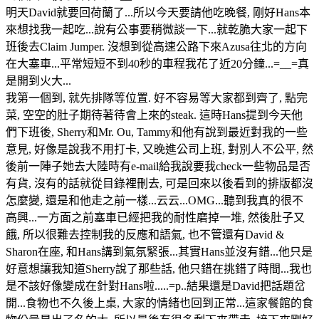
明天David就要回荷蘭了...所以今天要請他吃晚餐, 剛好Hans本
來想找我一起吃...說有公事要稍微談一下...就乾脆大家一起下
班後去Claim Jumper. 沒想到從高速公路下來Azusa往北的方向
在大塞車...平常短短不到40秒的車程我花了近20分鐘...=__=真
是開到火大...
我第一個到, 就先排隊等位置. 好不容易等大家都到齊了, 點完
菜, 空空的肚子期待著待會上來的steak. 這時Hans提到今天他
們下班後, Sherry和Mr. Ou, Tammy和他有說到最近對我的一些
意見, 好像是說我不用打卡, 又晚進公司上班, 對別人不公平, 然
後前一陣子她去大陸時有e-mail給我說要我check一些物品是否
有貨, 沒有的話就從目錄裡刪去, 可是回來以後看到的排版都沒
怎麼變, 還是和他走之前一樣...云云...OMG...聽到我真的很不
高興...一方面之前塞車已經把我的耐性磨掉一堆, 然後肚子又
餓, 所以很難去控制我的反應和語氣, 也不管還有David &
Sharon在座, 和Hans講到氣氛緊張...其實Hans並沒有錯...他只是
好意想讓我知道Sherry說了那些話, 他只錯在挑錯了時間...我也
是不該好像變成在針對Hans啦.....=p..結果還是David把話題岔
開...食物也不久後上桌, 大家的情緒也回到正常...這家餐館的食