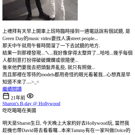
上禮拜有天早上開車上班時臨時接到一通電話說有個試鏡, 是
Green Day的music video要找人演street people...
那天中午就用午餐時間溜了一下去試鏡的地方.
結果一到那裡發現...ㄟ...我好像穿得太整齊了...哈哈...幾乎每個
人都刻意打扮得破破爛爛或很隨便...
後來他們要我去把頭髮弄亂些, 就只有照做...
而且那裡在等待的models都用奇怪的眼光看著我...心想真是早
知道不來了....>_<
繼續閱讀
21年前
Sharon's B-day @ Hollywood
吃吃喝喝在美國
明天是Sharon生日, 今天晚上大家約好去Hollywood玩, 當然我
趁機也帶David哥去看看囉...本來Tammy有在一家叫做Dolce的