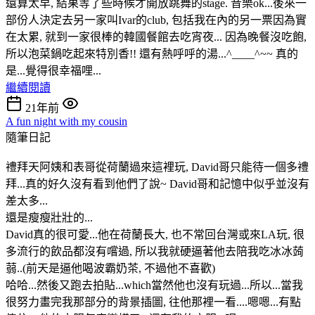
還算太早, 結果等了些時候才開放跳舞的stage. 音樂ok...後來一
部份人決定去另一家叫Ivar的club, 包括我在內的另一票因為實
在太累, 就到一家很棒的韓國餐館去吃宵夜... 因為晚餐沒吃飽,
所以泡菜鍋吃起來特別香!! 還有熱呼呼的湯...^____^~~ 真的
是...覺得很幸福哩...
繼續閱讀
21年前
A fun night with my cousin
隨筆日記
禮拜天阿姨和表哥從荷蘭過來這裡玩, David哥只能待一個多禮
拜...真的好久沒有看到他們了說~ David哥和記憶中似乎並沒有
差太多...
還是瘦瘦壯壯的...
David真的很可愛...他在荷蘭長大, 也不常回台灣或來LA玩, 很
多流行的飲品都沒有嚐過, 所以我就硬逼著他去陪我吃冰冰蒟
蒻..(前天是逼他喝波霸奶茶, 不過他不喜歡)
哈哈...然後又跑去拍貼...which當然他也沒有玩過...所以...當我
很努力畫完我那部分的背景插圖, 往他那裡一看....嗯嗯...有點