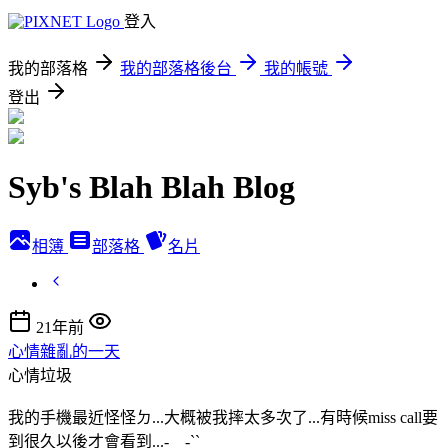
登入
我的部落格
我的部落格後台
我的帳號
登出
Syb's Blah Blah Blog
相簿
部落格
名片
21年前
心情雜亂的一天
心情垃圾
我的手機最近怪怪ㄉ...大概被我摔太多次了...有時候miss call要
到很久以後才會看到...-__-``