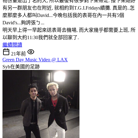
物份量是出了名的大, 所以最後有很多剩下來帶走. 接下來剛好
有另一群朋友也在附近, 就相約到T.G.I.Fridays續攤. 真是的..怎
麼那麼多人都叫David...今晚包括我的表哥在內一共有5個
David's...夠誇張ㄅ...
明天早上得一早起來送表哥去機場, 而大家幾乎都需要上班, 所
以聊到大約11:30我們就全部回家了.
繼續閱讀
21年前
Green Day Music Video @ LAX
Syb在美國的足跡