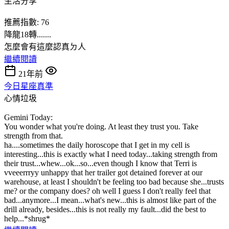
生活分享
推薦指數: 76
降龍18轉.......
怎麼會有這麼認真ㄉ人
繼續閱讀
21年前
今日星座真準
心情垃圾
Gemini Today:
You wonder what you're doing. At least they trust you. Take
strength from that.
ha....sometimes the daily horoscope that I get in my cell is
interesting...this is exactly what I need today...taking strength from
their trust...whew...ok...so...even though I know that Terri is
vveeerrryy unhappy that her trailer got detained forever at our
warehouse, at least I shouldn't be feeling too bad because she...trusts
me? or the company does? oh well I guess I don't really feel that
bad...anymore...I mean...what's new...this is almost like part of the
drill already, besides...this is not really my fault...did the best to
help...*shrug*