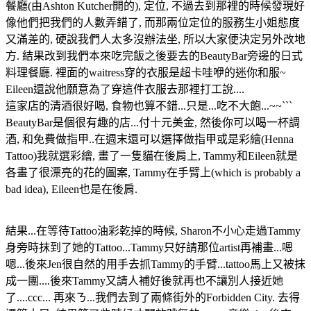
餐廳(由Ashton Kutcher開的), 定位, 不過去到那裡的時候發現好
像他們把我們的人數弄錯了, 而那兩位定位的服務生小姐態度
又滿差的, 硬說我們人太多沒辦法坐, 所以大家便決定另外改地
方. 結果改到我們本來吃完飯之後要去的BeautyBar旁邊的日式
料理餐廳. 裡面的waitress穿的衣服是超卡哇咿的迷你和服~
Eileen還說他願意為了穿這件衣服去那裡打工說....
這家店的清酒很好喝, 食物也算不錯...只是...吃不大飽...~~```
BeautyBar是個很有趣的店...付十元美金, 然後你可以喝一杯調
酒, 和免費做指甲..在週末還可以選擇做指甲或是彩繪(Henna
Tattoo)我就選彩繪, 畫了一隻貓在後肩上, Tammy和Eileen就是
各畫了很漂亮的花的圖案, Tammy在手臂上(which is probably a
bad idea), Eileen也是在後肩.
結果...在等待Tattoo油彩乾掉的時候, Sharon不小心走過Tammy
身旁時抹到了她的Tattoo...Tammy只好請那位artist再補畫...嗯
嗯...後來Jen很自然的用手去抓Tammy的手臂...tattoo馬上又被抹
成一團....後來Tammy又請人補好後就再也不讓別人接近她
了....ccc... 再來ㄋ...我們去到了兩條街外的Forbidden City. 去得