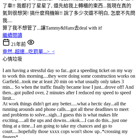
了車!! 我都打了星星了, 還先給我上轉櫃的東西...我現在真的
氣到很想哭! 搞什麼飛機嘛!! 說了多少次還不明白, 怎麼不先問
我....
算了我不想管了...讓Tammy&Hans去deal with it!
繼續閱讀
21年前
竟然..超速...吃罰單...>_<
心情垃圾
I am having a stressful day so far...got a speeding ticket on my way
to work this morning....they were doing some construction works on
Garfield...took me at least 20 min on what usually only takes 3
min... So when the traffic finally became lose I just...drove off! And
then...got pulled over, 2 minutes after I reduced my speed to speed
limit...
At work things didn't get any better.....what a hectic day...all the
running arounds and phone calls....got all these deadlines to meet
and problems to solve...sigh...I guess this is what makes life
exciting.....all the ups and downs...okok....I can do this...just one
thing at a time...I am going to take my chances and go to
court.....hopefully those xxxx cops won't show up..*crossing my
fingers*