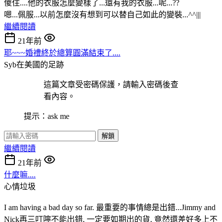
傻住....他的衣服怎麼變樣了...還有我的衣服...呢...??
嗯...佩服...以前怎麼沒有想到可以替自己如此的變裝...^^|||
繼續閱讀
21年前
耶~~~婚禮終於總算圓滿結束了....
Syb在美國的足跡
這篇文章受密碼保護，請輸入密碼後查
看內容。
提示：ask me
解鎖
繼續閱讀
21年前
什麼嘛....
心情垃圾
I am having a bad day so far. 最重要的事情總是出錯...Jimmy and
Nick再三叮嚀不能出錯, 一定要如期出的貨, 竟然還差好多上不